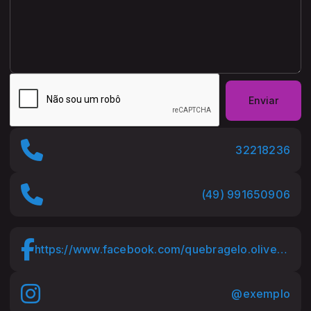
Enviar
32218236
(49) 991650906
https://www.facebook.com/quebragelo.oliveira
@exemplo